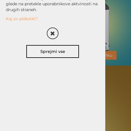
glede na pretekle uporabnikove aktvinosti na
drugih straneh.
Kaj so piškotki?
Sprejmi vse
Več o izdelku
Več o izdelku